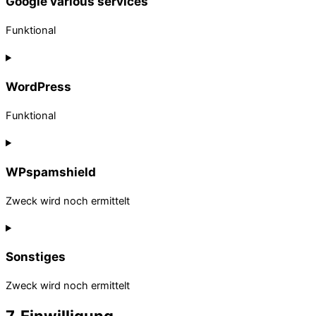
Google various services
Funktional
Consent
to
service
WordPress
google-
various-
Funktional
services
Consent
to
service
WPspamshield
wordpress
Zweck wird noch ermittelt
Consent
to
service
Sonstiges
wpspamshield
Zweck wird noch ermittelt
Consent
7. Einwilligung